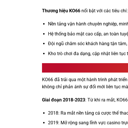
Thương hiệu KO66
nổi bật với các tiêu chí:
Nền tảng vận hành chuyên nghiệp, min
Hệ thống bảo mật cao cấp, an toàn tuyệ
Đội ngũ chăm sóc khách hàng tận tâm, 
Kho trò chơi đa dạng, cập nhật liên tục 
Lịch sử phát triển của KO
KO66 đã trải qua một hành trình phát triển
không chỉ phản ánh sự đổi mới liên tục m
Giai đoạn 2018-2023
: Từ khi ra mắt, KO6
2018: Ra mắt nền tảng cá cược thể thao
2019: Mở rộng sang lĩnh vực casino trự