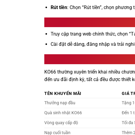
Rút tiền
: Chọn “Rút tiền”, chọn phương t
Tải app chơi mượt mà
Truy cập trang web chính thức, chọn “T
Cài đặt dễ dàng, đăng nhập và trải nghi
Các chương trình khuyến
KO66 thường xuyên triển khai nhiều chươn
đến ưu đãi định kỳ, tất cả đều được thiết k
TÊN KHUYẾN MÃI
GIÁ T
Thưởng nạp đầu
Tặng 1
Quà sinh nhật KO66
Đến 1 
Vòng quay cấp độ
Tối đa
Nạp cuối tuần
Thêm 2