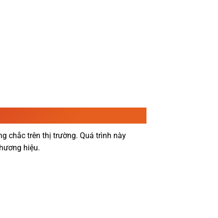
g chắc trên thị trường. Quá trình này
thương hiệu.