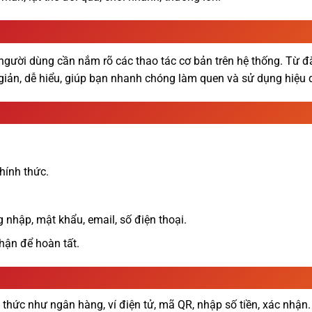
n trên hệ thống KO66
 người dùng cần nắm rõ các thao tác cơ bản trên hệ thống. Từ đ
n giản, dễ hiểu, giúp bạn nhanh chóng làm quen và sử dụng hiệu 
hính thức.
 nhập, mật khẩu, email, số điện thoại.
ận để hoàn tất.
 thức như ngân hàng, ví điện tử, mã QR, nhập số tiền, xác nhận.