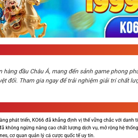
E TRẢI NGHIỆM TRANG CHỦ CÁ CƯ
ín hàng đầu Châu Á, mang đến sảnh game phong phú, 
yệt đối. Tham gia ngay để trải nghiệm giải trí chất 
thương hiệu KO66
àng phát triển, KO66 đã khẳng định vị thế vững chắc với danh tiế
ã không ngừng nâng cao chất lượng dịch vụ, mở rộng hệ thống 
s, cơ quan quản lý cá cược quốc tế uy tín.