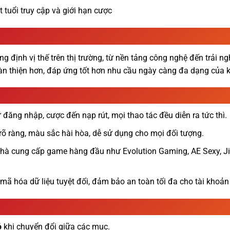
 tuổi truy cập và giới hạn cược
ần cải tiến của KO66
ng định vị thế trên thị trường, từ nền tảng công nghệ đến trải 
oàn thiện hơn, đáp ứng tốt hơn nhu cầu ngày càng đa dạng của 
ừ đăng nhập, cược đến nạp rút, mọi thao tác đều diễn ra tức thì.
ế rõ ràng, màu sắc hài hòa, dễ sử dụng cho mọi đối tượng.
 nhà cung cấp game hàng đầu như Evolution Gaming, AE Sexy, Ji
mã hóa dữ liệu tuyệt đối, đảm bảo an toàn tối đa cho tài khoản
ỏ
khi chuyển đổi giữa các mục.