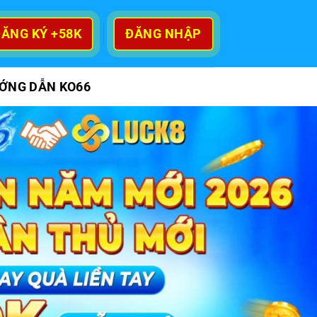
ĐĂNG KÝ +58K
ĐĂNG NHẬP
ỚNG DẪN KO66