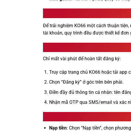
Hướng dẫn thao tác cơ bả
Để trải nghiệm KO66 một cách thuận tiện,
tài khoản, quy trình đều được thiết kế đơ
Tạo tài khoản dễ dàng
Chỉ mất vài phút để hoàn tất đăng ký:
Truy cập trang chủ KO66 hoặc tải app c
Chọn “Đăng ký” ở góc trên bên phải.
Điền đầy đủ thông tin cá nhân: tên đăng
Nhận mã OTP qua SMS/email và xác nh
Nạp rút tiền nhanh chóng
Nạp tiền
: Chọn “Nạp tiền”, chọn phương