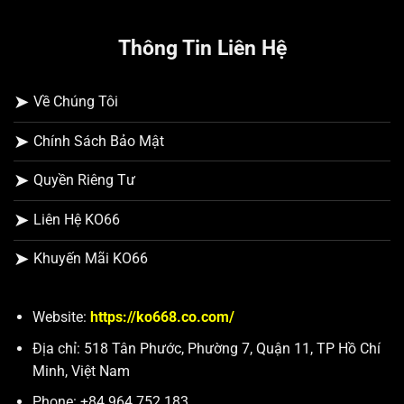
Thông Tin Liên Hệ
Về Chúng Tôi
Chính Sách Bảo Mật
Quyền Riêng Tư
Liên Hệ KO66
Khuyến Mãi KO66
Website:
https://ko668.co.com/
Địa chỉ: 518 Tân Phước, Phường 7, Quận 11, TP Hồ Chí
Minh, Việt Nam
Phone: +84 964 752 183