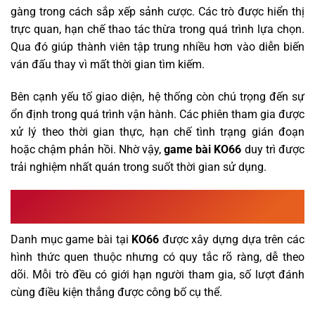
gàng trong cách sắp xếp sảnh cược. Các trò được hiển thị
trực quan, hạn chế thao tác thừa trong quá trình lựa chọn.
Qua đó giúp thành viên tập trung nhiều hơn vào diễn biến
ván đấu thay vì mất thời gian tìm kiếm.
Bên cạnh yếu tố giao diện, hệ thống còn chú trọng đến sự
ổn định trong quá trình vận hành. Các phiên tham gia được
xử lý theo thời gian thực, hạn chế tình trạng gián đoạn
hoặc chậm phản hồi. Nhờ vậy,
game bài KO66
duy trì được
trải nghiệm nhất quán trong suốt thời gian sử dụng.
Những game bài KO66 hấp dẫn bạn không nên
bỏ lỡ
Danh mục game bài tại
KO66
được xây dựng dựa trên các
hình thức quen thuộc nhưng có quy tắc rõ ràng, dễ theo
dõi. Mỗi trò đều có giới hạn người tham gia, số lượt đánh
cùng điều kiện thắng được công bố cụ thể.