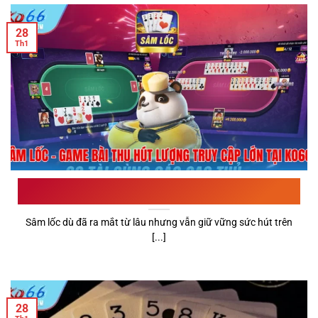
28
Th1
Sâm Lốc – Game Bài Thu Hút Lượng Truy Cập Lớn Nhất Tại
Ko66
Sâm lốc dù đã ra mắt từ lâu nhưng vẫn giữ vững sức hút trên
[...]
28