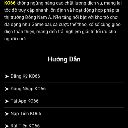
KO66
không ngừng nâng cao chất lượng dịch vụ, mang lại
tốc độ truy cập nhanh, ổn định và hoạt động hợp pháp tại
thị trường Đông Nam Á. Nền tảng nổi bật với kho trò chơi
đa dạng như Game bài, cá cược thể thao, xổ số cùng giao
diện thân thiện, mang đến trải nghiệm giải trí tối ưu cho
người chơi.
Hướng Dẫn
Đăng Ký KO66
Đăng Nhập KO66
Tải App KO66
Nạp Tiền KO66
Rút Tiền KO66