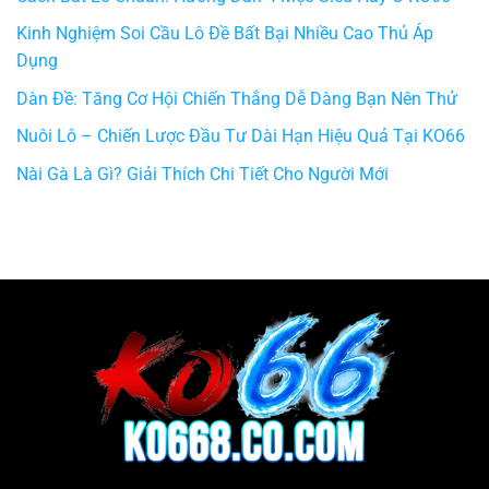
Kinh Nghiệm Soi Cầu Lô Đề Bất Bại Nhiều Cao Thủ Áp
Dụng
Dàn Đề: Tăng Cơ Hội Chiến Thắng Dễ Dàng Bạn Nên Thử
Nuôi Lô – Chiến Lược Đầu Tư Dài Hạn Hiệu Quả Tại KO66
Nài Gà Là Gì? Giải Thích Chi Tiết Cho Người Mới