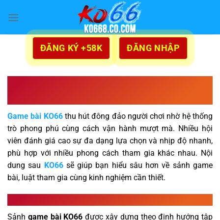
Bỏ
qua
nội
dung
ĐĂNG KÝ +58K
ĐĂNG NHẬP
Game Bài KO66 – Trải Nghiệm Giải Trí Đổi
Thưởng Kịch Tính
Game bài KO66
thu hút đông đảo người chơi nhờ hệ thống
trò phong phú cùng cách vận hành mượt mà. Nhiều hội
viên đánh giá cao sự đa dạng lựa chọn và nhịp độ nhanh,
phù hợp với nhiều phong cách tham gia khác nhau. Nội
dung sau
KO66
sẽ giúp bạn hiểu sâu hơn về sảnh game
bài, luật tham gia cùng kinh nghiệm cần thiết.
Giới thiệu về sảnh game bài KO66 đầy hấp dẫn
Sảnh
game bài KO66
được xây dựng theo định hướng tập