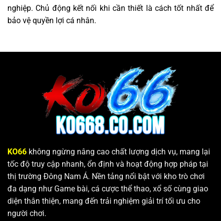
nghiệp. Chủ động kết nối khi cần thiết là cách tốt nhất để
bảo vệ quyền lợi cá nhân.
KO66
không ngừng nâng cao chất lượng dịch vụ, mang lại
tốc độ truy cập nhanh, ổn định và hoạt động hợp pháp tại
thị trường Đông Nam Á. Nền tảng nổi bật với kho trò chơi
đa dạng như Game bài, cá cược thể thao, xổ số cùng giao
diện thân thiện, mang đến trải nghiệm giải trí tối ưu cho
người chơi.