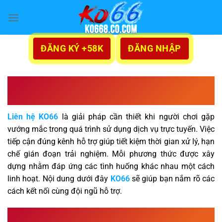
Bỏ
qua
nội
dung
ĐĂNG KÝ +58K
ĐĂNG NHẬP
Liên Hệ KO66 – Hỗ Trợ Nhanh Chóng Và
Chuyên Nghiệp 24/7
Liên hệ KO66
là giải pháp cần thiết khi người chơi gặp
vướng mắc trong quá trình sử dụng dịch vụ trực tuyến. Việc
tiếp cận đúng kênh hỗ trợ giúp tiết kiệm thời gian xử lý, hạn
chế gián đoạn trải nghiệm. Mỗi phương thức được xây
dựng nhằm đáp ứng các tình huống khác nhau một cách
linh hoạt. Nội dung dưới đây
KO66
sẽ giúp bạn nắm rõ các
cách kết nối cùng đội ngũ hỗ trợ.
Tổng hợp các phương thức liên hệ hỗ trợ hiệu