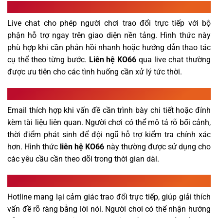
Live chat
Live chat cho phép người chơi trao đổi trực tiếp với bộ
phận hỗ trợ ngay trên giao diện nền tảng. Hình thức này
phù hợp khi cần phản hồi nhanh hoặc hướng dẫn thao tác
cụ thể theo từng bước.
Liên hệ KO66
qua live chat thường
được ưu tiên cho các tình huống cần xử lý tức thời.
Email
Email thích hợp khi vấn đề cần trình bày chi tiết hoặc đính
kèm tài liệu liên quan. Người chơi có thể mô tả rõ bối cảnh,
thời điểm phát sinh để đội ngũ hỗ trợ kiểm tra chính xác
hơn. Hình thức
liên hệ KO66
này thường được sử dụng cho
các yêu cầu cần theo dõi trong thời gian dài.
Hotline
Hotline mang lại cảm giác trao đổi trực tiếp, giúp giải thích
vấn đề rõ ràng bằng lời nói. Người chơi có thể nhận hướng