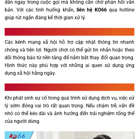
dẫn ngay trong cuộc gọi mà không cần chờ phản hồi văn
bản. Với các tình huống khẩn,
liên hệ KO66
qua hotline
giúp rút ngắn đáng kể thời gian xử lý.
Mạng xã hội
Các kênh mạng xã hội hỗ trợ cập nhật thông tin nhanh
chóng và tiện lợi. Người chơi có thể gửi tin nhắn hoặc theo
dõi thông báo từ nền tảng để nắm bắt thay đổi quan trọng.
Hình thức này phù hợp với những ai quen sử dụng ứng
dụng xã hội hằng ngày.
Lý do bạn nên liên hệ KO66 ngay khi cần hỗ trợ
Khi phát sinh sự cố trong quá trình sử dụng dịch vụ, việc xử
lý sớm đóng vai trò rất quan trọng. Nếu chậm trễ, vấn đề
nhỏ có thể kéo dài và ảnh hưởng đến trải nghiệm tổng thể
của người dùng.