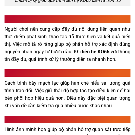
Chuẩn bị kỹ giúp quá trình liên hệ KO66 diễn ra trơn tru
Gửi thông tin chi tiết rõ
Người chơi nên cung cấp đầy đủ nội dung liên quan như
thời điểm phát sinh, thao tác đã thực hiện và kết quả hiển
thị. Việc mô tả rõ ràng giúp bộ phận hỗ trợ xác định đúng
nguyên nhân ngay từ bước đầu. Khi
liên hệ KO66
với thông
tin đầy đủ, quá trình xử lý thường diễn ra nhanh hơn.
Giao tiếp lịch sự rõ ràng
Cách trình bày mạch lạc giúp hạn chế hiểu sai trong quá
trình trao đổi. Việc giữ thái độ hợp tác tạo điều kiện để hai
bên phối hợp hiệu quả hơn. Điều này đặc biệt quan trọng
khi vấn đề cần kiểm tra qua nhiều bước khác nhau.
Chụp ảnh màn hình lỗi
Hình ảnh minh họa giúp bộ phận hỗ trợ quan sát trực tiếp