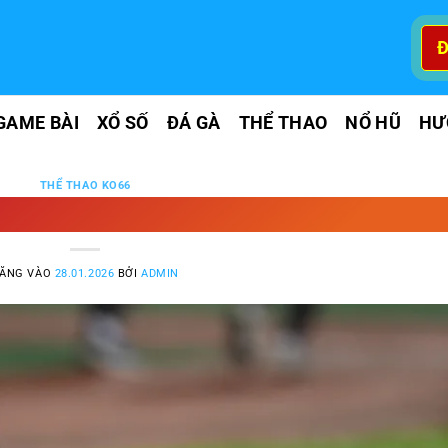
GAME BÀI
XỔ SỐ
ĐÁ GÀ
THỂ THAO
NỔ HŨ
HƯ
THỂ THAO KO66
 Dẫn Chi Tiết Cách Chơi Cùng KO66
ĂNG VÀO
28.01.2026
BỞI
ADMIN