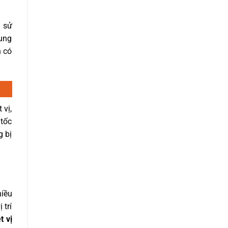
g sử
hung
h có
 vị,
 tốc
g bị
hiều
 trí
t vị