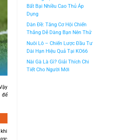
Bất Bại Nhiều Cao Thủ Áp
Dụng
Dàn Đề: Tăng Cơ Hội Chiến
Thắng Dễ Dàng Bạn Nên Thử
Nuôi Lô – Chiến Lược Đầu Tư
Dài Hạn Hiệu Quả Tại KO66
Nài Gà Là Gì? Giải Thích Chi
Tiết Cho Người Mới
 Vậy
t để
 khi
được