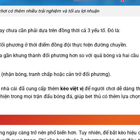
chơi có thêm nhiều trải nghiệm và tối ưu lợi nhuận
 hay chưa cần phải dựa trên đồng thời cả 3 yếu tố. Đó là:
đối phương ở thời điểm đồng đội thực hiện đường chuyền.
ữa gần khung thành đối phương hơn so với quả bóng và hai cầu
 (nhận bóng, tranh chấp hoặc cản trở đối phương).
ị, nhà cái đã cung cấp thêm
kèo việt vị
để người chơi dễ dàng t
 hiện trong mọi trận đấu bóng đá, giúp bet thủ có thêm lựa chọ
n giản nhưng lại mang đến hiệu quả ca
ng ngày càng trở nên phổ biến hơn. Tuy nhiên, để bắt kèo hiệu 