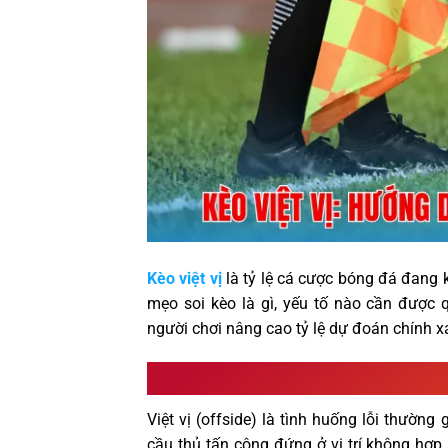
Kèo việt vị
là tỷ lệ cá cược bóng đá đang k
mẹo soi kèo là gì, yếu tố nào cần được
người chơi nâng cao tỷ lệ dự đoán chính x
Việt vị là gì?
Việt vị (offside) là tình huống lỗi thườn
cầu thủ tấn công đứng ở vị trí không hợp